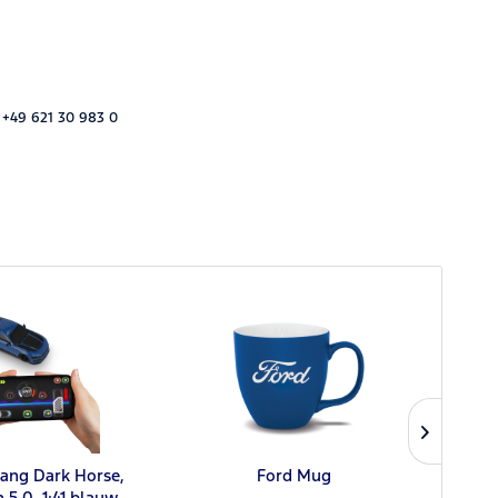
 +49 621 30 983 0
ang Dark Horse,
Ford Mug
Ford
 5.0, 1:41 blauw