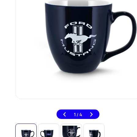
1
4
/