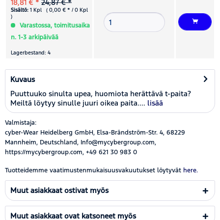
18,81 € *
24,87 € *
Sisältö:
1 Kpl ( 0,00 € * / 0 Kpl
)
Varastossa, toimitusaika
n. 1-3 arkipäivää
Lagerbestand: 4
Kuvaus
Puuttuuko sinulta upea, huomiota herättävä t-paita?
Meiltä löytyy sinulle juuri oikea paita....
lisää
Valmistaja:
cyber-Wear Heidelberg GmbH, Elsa-Brändström-Str. 4, 68229
Mannheim, Deutschland, Info@mycybergroup.com,
https://mycybergroup.com, +49 621 30 983 0
Tuotteidemme vaatimustenmukaisuusvakuutukset löytyvät
here.
Muut asiakkaat ostivat myös
Muut asiakkaat ovat katsoneet myös