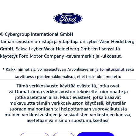
© Cybergroup International GmbH
Tämän sivuston omistaja ja ylläpitäjä on cyber-Wear Heidelberg
GmbH, Saksa | cyber-Wear Heidelberg GmbH:n lisenssillä
käytetyt Ford Motor Company -tavaramerkit ja -ulkoasut.
* Kaikki hinnat sis. voimassaolevan Arvonlisäveron ja
toimituskulut
sekä
tarvittaessa postiennakkomaksut, ellei toisin ole ilmoitettu
Tämä verkkosivusto käyttää evästeitä, jotka ovat
välttämättömiä verkkosivuston tekniselle toiminnalle ja
jotka asetetaan aina. Muut evästeet, jotka lisäävät
mukavuutta tämän verkkosivuston käytössä, käytetään
suoraan mainontaan tai helpottamaan vuorovaikutusta
muiden verkkosivustojen ja sosiaalisten verkostojen kanssa,
asetetaan vain sinun suostumuksellasi.