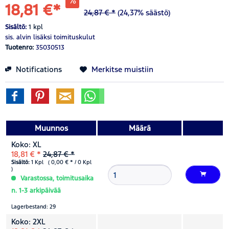
18,81 €*
24,87 € *
(24,37% säästö)
Sisältö:
1 kpl
sis. alvin
lisäksi toimituskulut
Tuotenro:
35030513
Notifications
Merkitse muistiin
Muunnos
Määrä
Koko: XL
18,81 € *
24,87 € *
Sisältö:
1 Kpl ( 0,00 € * / 0 Kpl
)
Varastossa, toimitusaika
n. 1-3 arkipäivää
Lagerbestand: 29
Koko: 2XL