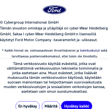
© Cybergroup International GmbH
Tämän sivuston omistaja ja ylläpitäjä on cyber-Wear Heidelberg
GmbH, Saksa | cyber-Wear Heidelberg GmbH:n lisenssillä
käytetyt Ford Motor Company -tavaramerkit ja -ulkoasut.
* Kaikki hinnat sis. voimassaolevan Arvonlisäveron ja
toimituskulut
sekä
tarvittaessa postiennakkomaksut, ellei toisin ole ilmoitettu
Tämä verkkosivusto käyttää evästeitä, jotka ovat
välttämättömiä verkkosivuston tekniselle toiminnalle ja
jotka asetetaan aina. Muut evästeet, jotka lisäävät
mukavuutta tämän verkkosivuston käytössä, käytetään
suoraan mainontaan tai helpottamaan vuorovaikutusta
muiden verkkosivustojen ja sosiaalisten verkostojen kanssa,
asetetaan vain sinun suostumuksellasi.
En hyväksy
Määritä
Hyväksy kaikki