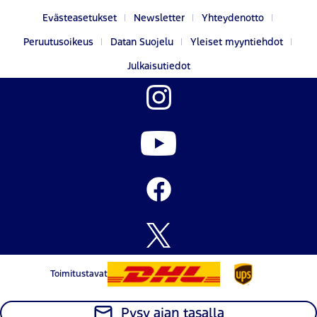
Evästeasetukset
Newsletter
Yhteydenotto
Peruutusoikeus
Datan Suojelu
Yleiset myyntiehdot
Julkaisutiedot
Toimitustavat
Pysy ajan tasalla