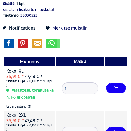
Sisältö:
1 kpl
sis. alvin
lisäksi toimituskulut
Tuotenro:
35030523
Notifications
Merkitse muistiin
Muunnos
Määrä
Koko: XL
35,91 € *
47,48 € *
Sisältö:
1 Kpl ( 0,00 € * / 0 Kpl
)
Varastossa, toimitusaika
n. 1-3 arkipäivää
Lagerbestand: 31
Koko: 2XL
35,91 € *
47,48 € *
Sisältö:
1 Kpl ( 0,00 € * / 0 Kpl
)