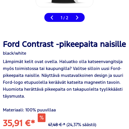
1
2
/
Ford Contrast -pikeepaita naisille
black/white
Lämpimät kelit ovat ovella. Haluatko olla katseenvangitsija
myös toimistossa tai kaupungilla? Valitse silloin uusi Ford-
pikeepaita naisille. Näyttävä mustavalkoinen design ja suuri
Ford-logo etupuolella keräävät katseita magneetin tavoin.
Huomiota herättävä pikeepaita on takapuolelta tyylikkäästi
täysmusta.
Materiaali: 100% puuvillaa
35,91 €*
47,48 € *
(24,37% säästö)