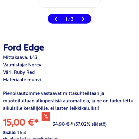
1
3
/
Ford Edge
Mittakaava: 1:43
Valmistaja: Norev
Väri: Ruby Red
Materiaali: muovi
Pienoisautomme vastaavat mittasuhteiltaan ja
muotoilultaan alkuperäisiä automalleja, ja ne on tarkoitettu
aikuisille keräilijöille, ei lasten leikkikaluiksi!
15,00 €*
34,90 € *
(57,02% säästö)
Sisältö:
1 kpl
sis. alvin
lisäksi toimituskulut