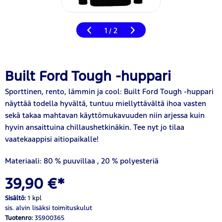
1
2
/
Built Ford Tough -huppari
Sporttinen, rento, lämmin ja cool: Built Ford Tough -huppari
näyttää todella hyvältä, tuntuu miellyttävältä ihoa vasten
sekä takaa mahtavan käyttömukavuuden niin arjessa kuin
hyvin ansaittuina chillaushetkinäkin. Tee nyt jo tilaa
vaatekaappisi aitiopaikalle!
Materiaali: 80 % puuvillaa
,
20 % polyesteriä
39,90 €*
Sisältö:
1 kpl
sis. alvin
lisäksi toimituskulut
Tuotenro:
35900365