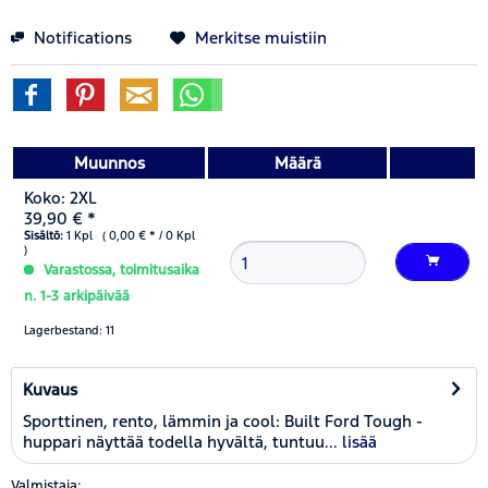
Notifications
Merkitse muistiin
Muunnos
Määrä
Koko: 2XL
39,90 € *
Sisältö:
1 Kpl ( 0,00 € * / 0 Kpl
)
Varastossa, toimitusaika
n. 1-3 arkipäivää
Lagerbestand: 11
Kuvaus
Sporttinen, rento, lämmin ja cool: Built Ford Tough -
huppari näyttää todella hyvältä, tuntuu...
lisää
Valmistaja: