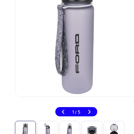
1
5
/