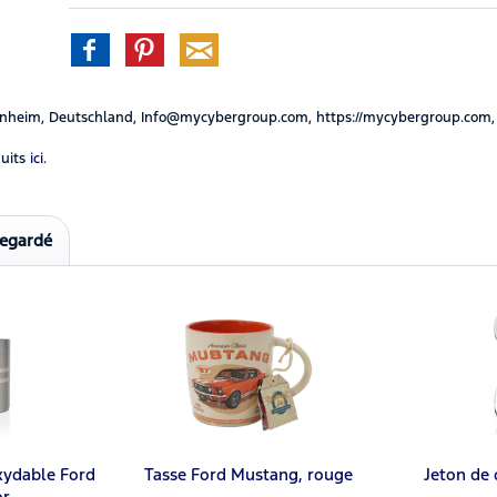
nheim, Deutschland, Info@mycybergroup.com, https://mycybergroup.com,
uits
ici.
regardé
oxydable Ford
Tasse Ford Mustang, rouge
Jeton de
or