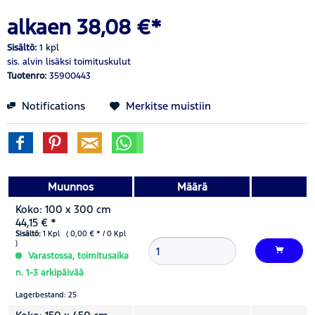
alkaen 38,08 €*
Sisältö:
1 kpl
sis. alvin
lisäksi toimituskulut
Tuotenro:
35900443
Notifications
Merkitse muistiin
Muunnos
Määrä
Koko: 100 x 300 cm
44,15 € *
Sisältö:
1 Kpl ( 0,00 € * / 0 Kpl
)
Varastossa, toimitusaika
n. 1-3 arkipäivää
Lagerbestand: 25