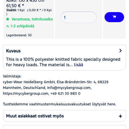
Koko: 150 x 450 cm
61,50 € *
Sisältö:
1 Kpl ( 0,00 € * / 0 Kpl
)
Varastossa, toimitusaika
n. 1-3 arkipäivää
Lagerbestand: 30
Kuvaus
This is a 100% polyester knitted fabric specially designed
for heavy loads. The material is...
lisää
Valmistaja:
cyber-Wear Heidelberg GmbH, Elsa-Brändström-Str. 4, 68229
Mannheim, Deutschland, Info@mycybergroup.com,
https://mycybergroup.com, +49 621 30 983 0
Tuotteidemme vaatimustenmukaisuusvakuutukset löytyvät
here.
Muut asiakkaat ostivat myös