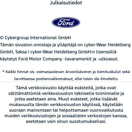
Julkaisutiedot
© Cybergroup International GmbH
Tämän sivuston omistaja ja ylläpitäjä on cyber-Wear Heidelberg
GmbH, Saksa | cyber-Wear Heidelberg GmbH:n lisenssillä
käytetyt Ford Motor Company -tavaramerkit ja -ulkoasut.
* Kaikki hinnat sis. voimassaolevan Arvonlisäveron ja
toimituskulut
sekä
tarvittaessa postiennakkomaksut, ellei toisin ole ilmoitettu
Tämä verkkosivusto käyttää evästeitä, jotka ovat
välttämättömiä verkkosivuston tekniselle toiminnalle ja
jotka asetetaan aina. Muut evästeet, jotka lisäävät
mukavuutta tämän verkkosivuston käytössä, käytetään
suoraan mainontaan tai helpottamaan vuorovaikutusta
muiden verkkosivustojen ja sosiaalisten verkostojen kanssa,
asetetaan vain sinun suostumuksellasi.