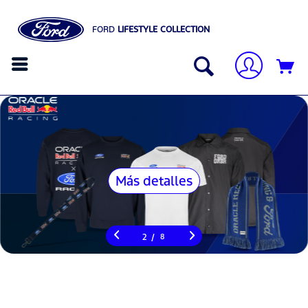
FORD
LIFESTYLE COLLECTION
Más detalles
/
2
8