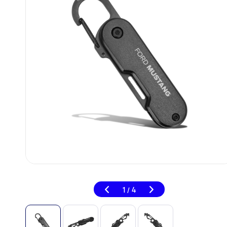
1
4
/