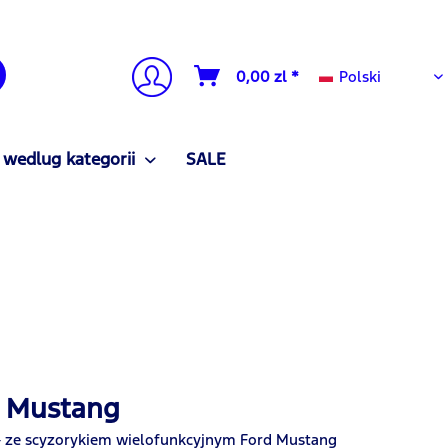
Polski
0,00 zl *
Polski
 wedlug kategorii
SALE
d Mustang
 – ze scyzorykiem wielofunkcyjnym Ford Mustang