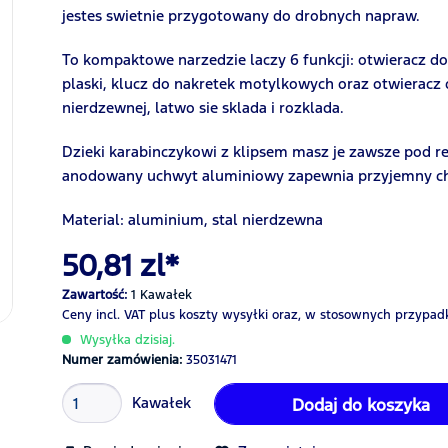
jestes swietnie przygotowany do drobnych napraw.
To kompaktowe narzedzie laczy 6 funkcji: otwieracz do
plaski, klucz do nakretek motylkowych oraz otwieracz 
nierdzewnej, latwo sie sklada i rozklada.
Dzieki karabinczykowi z klipsem masz je zawsze pod rek
anodowany uchwyt aluminiowy zapewnia przyjemny ch
Material: aluminium, stal nierdzewna
50,81 zl*
Zawartość:
1 Kawałek
Ceny incl. VAT
plus koszty wysyłki
oraz, w stosownych przypadk
Wysyłka dzisiaj.
Numer zamówienia:
35031471
Kawałek
Dodaj do koszyka