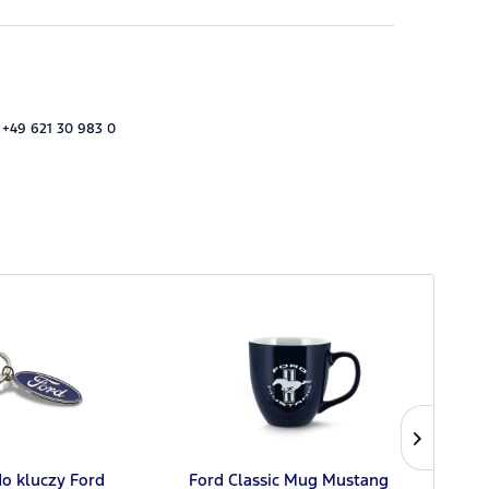
 +49 621 30 983 0
do kluczy Ford
Ford Classic Mug Mustang
K