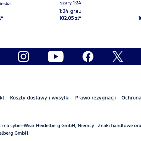
szary 1:24
ieska
1:24 grau
l*
102,05 zl*
1
kt
Koszty dostawy i wysylki
Prawo rezygnacji
Ochron
t firma cyber-Wear Heidelberg GmbH, Niemcy | Znaki handlowe or
delberg GmbH.