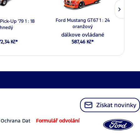
Ford Mustang GT67 1 : 24
Pick-Up '79 1 : 18
Hrnek
oranžový
hnedý
dálkove ovládané
72,34 Kč*
587,46 Kč*
Získat novinky
Ochrana Dat
Formulář odvolání