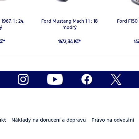
967, 1 : 24,
Ford Mustang Mach 1 1 : 18
Ford F150 
ý
modrý
Kč*
1472,34 Kč*
14
akt
Náklady na dorucení a dopravu
Právo na odvolání