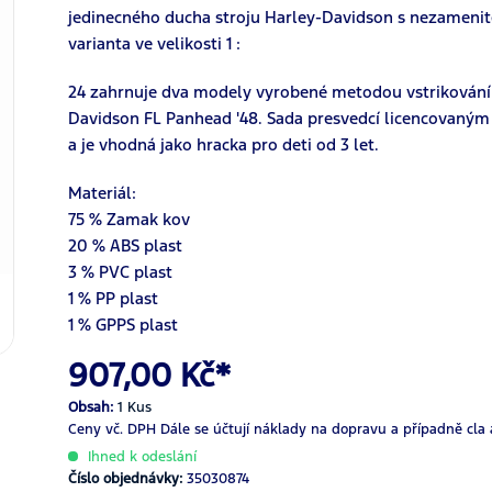
jedinecného ducha stroju Harley-Davidson s nezamenite
varianta ve velikosti 1 :
24 zahrnuje dva modely vyrobené metodou vstrikování k
Davidson FL Panhead '48. Sada presvedcí licencovan
a je vhodná jako hracka pro deti od 3 let.
Materiál:
75 % Zamak kov
20 % ABS plast
3 % PVC plast
1 % PP plast
1 % GPPS plast
907,00 Kč*
Obsah:
1 Kus
Ceny vč. DPH
Dále se účtují náklady na dopravu a případně cla 
Ihned k odeslání
Číslo objednávky:
35030874