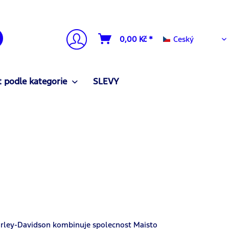
Ceský
0,00 Kč *
Ceský
 podle kategorie
SLEVY
Harley-Davidson kombinuje spolecnost Maisto