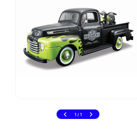
1
1
/