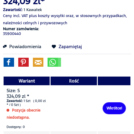
324,09 zl*
Zawartość:
1 Kawałek
Ceny incl. VAT
plus koszty wysyłki
oraz, w stosownych przypadkach,
należności celnych i przywozowych
Numer zamówienia:
35900440
Powiadomienia
Zapamiętaj
Wariant
Ilość
Size: S
324,09 zl *
Zawartość:
1 Szt ( 0,00 zl
* / 0 Szt )
Wkrótce!
Pozycja obecnie
niedostępna.
Dostępny: 0