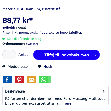
Materiale: Aluminium, rustfrit stål
88,77 kr*
Indhold:
1 Antal
Priser inkl. moms,
ekskl. fragt,
told og importafgifter.
Klar til afsendelse idag.
Ordrenummer:
35031471
Antal
Tilføj til
indkøbskurven
Meddelelser
Husk
Beskrivelse
På farten eller derhjemme – med Ford Mustang Multitool
bliver du perfekt rustet til små...
mere