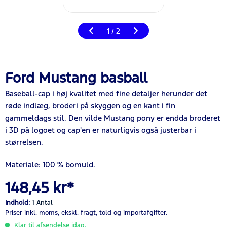
1
2
/
Ford Mustang basball
Baseball-cap i høj kvalitet med fine detaljer herunder det
røde indlæg, broderi på skyggen og en kant i fin
gammeldags stil. Den vilde Mustang pony er endda broderet
i 3D på logoet og cap'en er naturligvis også justerbar i
størrelsen.
Materiale: 100 % bomuld.
148,45 kr*
Indhold:
1 Antal
Priser inkl. moms,
ekskl. fragt,
told og importafgifter.
Klar til afsendelse idag.