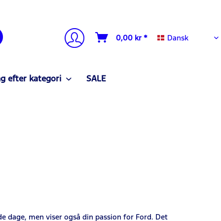
Dansk
0,00 kr *
Dansk
g efter kategori
SALE
e dage, men viser også din passion for Ford. Det