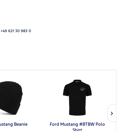
 +49 621 30 983 0
ustang Beanie
Ford Mustang #BTBW Polo
Ford 
Shirt