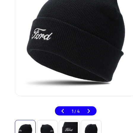
1
4
/