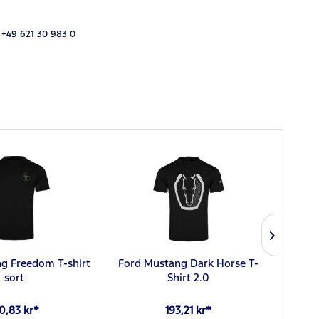
 +49 621 30 983 0
g Freedom T-shirt
Ford Mustang Dark Horse T-
Ford 
sort
Shirt 2.0
0,83 kr*
193,21 kr*