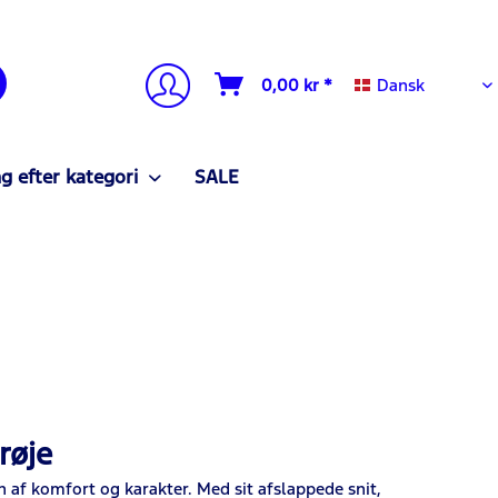
Dansk
0,00 kr *
Dansk
g efter kategori
SALE
røje
af komfort og karakter. Med sit afslappede snit,