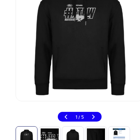
1
5
/