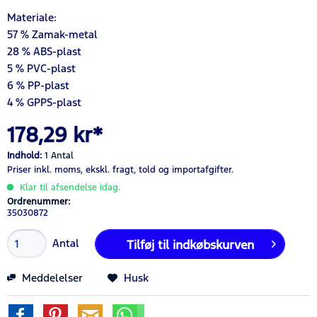
Materiale:
57 % Zamak-metal
28 % ABS-plast
5 % PVC-plast
6 % PP-plast
4 % GPPS-plast
178,29 kr*
Indhold:
1 Antal
Priser inkl. moms,
ekskl. fragt,
told og importafgifter.
Klar til afsendelse idag.
Ordrenummer:
35030872
Antal
Tilføj til
indkøbskurven
Meddelelser
Husk