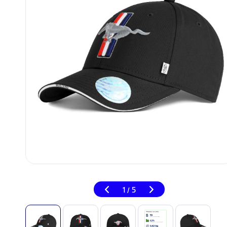
1
5
/