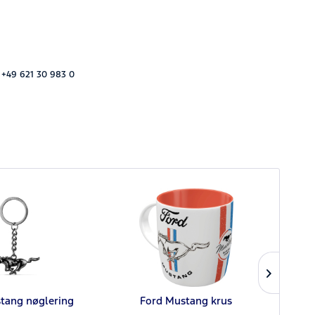
 +49 621 30 983 0
tang nøglering
Ford Mustang krus
Fo