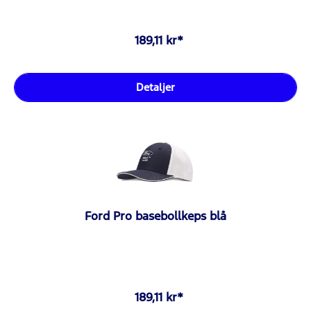
189,11 kr*
Detaljer
Ford Pro basebollkeps blå
189,11 kr*