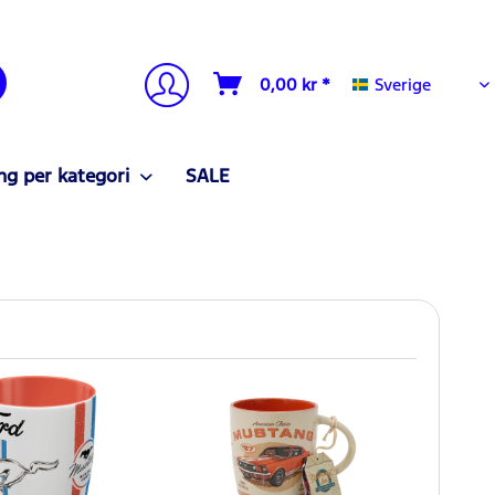
Sverige
0,00 kr *
Sverige
g per kategori
SALE