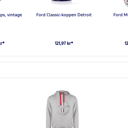
ps, vintage
Ford Classic-koppen Detroit
Ford M
kr*
121,97 kr*
1