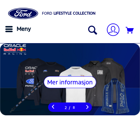
FORD
LIFESTYLE COLLECTION
Meny
Mer informasjon
/
2
8