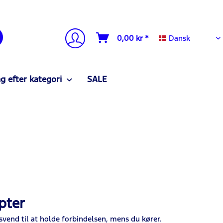
Dansk
0,00 kr *
Dansk
g efter kategori
SALE
pter
esvend til at holde forbindelsen, mens du kører.