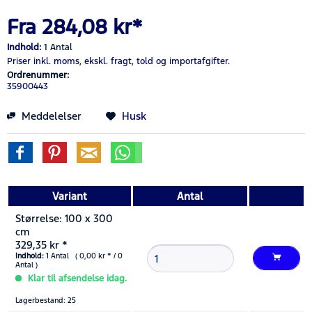
Fra 284,08 kr*
Indhold:
1 Antal
Priser inkl. moms,
ekskl. fragt,
told og importafgifter.
Ordrenummer:
35900443
Meddelelser
Husk
Variant
Antal
Størrelse: 100 x 300
cm
329,35 kr *
Indhold:
1 Antal ( 0,00 kr * / 0
Antal )
Klar til afsendelse idag.
Lagerbestand: 25