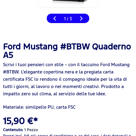
1
3
/
Ford Mustang #BTBW Quaderno
A5
Scrivi i tuoi pensieri con stile – con il taccuino Ford Mustang
#BTBW. L’elegante copertina nera e la pregiata carta
certificata FSC lo rendono il compagno ideale per la vita di
tutti i giorni, al lavoro o nei momenti creativi. Prodotto a
impatto zero sul clima, al servizio delle tue idee.
Materiale: similpelle PU, carta FSC
15,90 €*
Contenuto:
1 Pezzo
Prezzi incl. IVA
più spese di spedizione
e, se del caso, i dazi doganali e