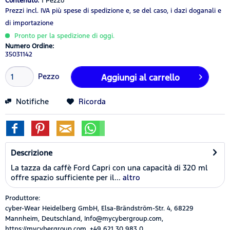
Contenuto:
1 Pezzo
Prezzi incl. IVA
più spese di spedizione
e, se del caso, i dazi doganali e
di importazione
Pronto per la spedizione di oggi.
Numero Ordine:
35031142
Pezzo
Aggiungi al carrello
Notifiche
Ricorda
Descrizione
La tazza da caffè Ford Capri con una capacità di 320 ml
offre spazio sufficiente per il...
altro
Produttore:
cyber-Wear Heidelberg GmbH, Elsa-Brändström-Str. 4, 68229
Mannheim, Deutschland, Info@mycybergroup.com,
https://mycybergroup.com, +49 621 30 983 0