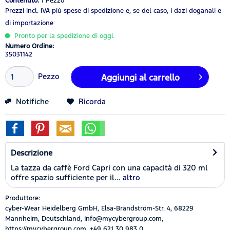
Contenuto:
1 Pezzo
Prezzi incl. IVA
più spese di spedizione
e, se del caso, i dazi doganali e
di importazione
Pronto per la spedizione di oggi.
Numero Ordine:
35031142
Pezzo
Aggiungi al carrello
Notifiche
Ricorda
Descrizione
La tazza da caffè Ford Capri con una capacità di 320 ml
offre spazio sufficiente per il...
altro
Produttore:
cyber-Wear Heidelberg GmbH, Elsa-Brändström-Str. 4, 68229
Mannheim, Deutschland, Info@mycybergroup.com,
https://mycybergroup.com, +49 621 30 983 0