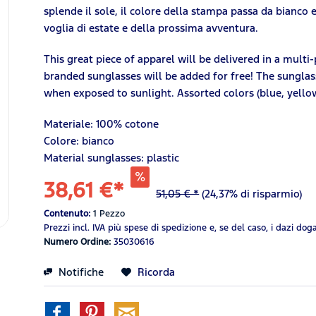
splende il sole, il colore della stampa passa da bianco e
voglia di estate e della prossima avventura.
This great piece of apparel will be delivered in a mul
branded sunglasses will be added for free! The sunglas
when exposed to sunlight. Assorted colors (blue, yello
Materiale:
100%
cotone
Colore: bianco
Material sunglasses: plastic
38,61 €*
51,05 € *
(24,37% di risparmio)
Contenuto:
1 Pezzo
Prezzi incl. IVA
più spese di spedizione
e, se del caso, i dazi dog
Numero Ordine:
35030616
Notifiche
Ricorda