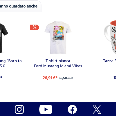
hanno guardato anche
ang “Born to
T-shirt bianca
Tazza 
 3.0
Ford Mustang Miami Vibes
€*
26,91 €*
1
35,58 € *