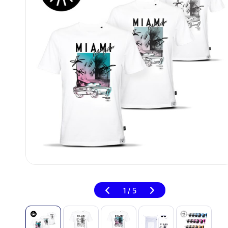
1
5
/