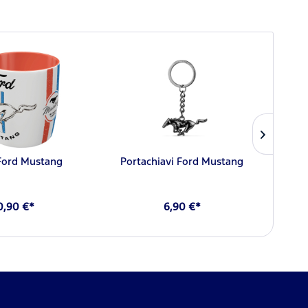
Ford Mustang
Portachiavi Ford Mustang
Cappe
0,90 €*
6,90 €*