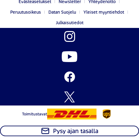
Evästeasetukset
Newsletter
Yhteydenotto
Peruutusoikeus
Datan Suojelu
Yleiset myyntiehdot
Julkaisutiedot
Toimitustavat
Pysy ajan tasalla