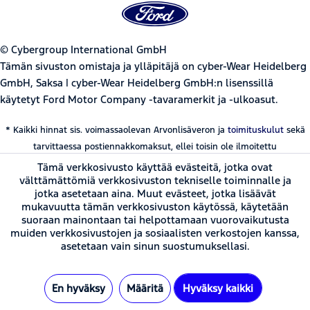
© Cybergroup International GmbH
Tämän sivuston omistaja ja ylläpitäjä on cyber-Wear Heidelberg
GmbH, Saksa | cyber-Wear Heidelberg GmbH:n lisenssillä
käytetyt Ford Motor Company -tavaramerkit ja -ulkoasut.
* Kaikki hinnat sis. voimassaolevan Arvonlisäveron ja
toimituskulut
sekä
tarvittaessa postiennakkomaksut, ellei toisin ole ilmoitettu
Tämä verkkosivusto käyttää evästeitä, jotka ovat
välttämättömiä verkkosivuston tekniselle toiminnalle ja
jotka asetetaan aina. Muut evästeet, jotka lisäävät
mukavuutta tämän verkkosivuston käytössä, käytetään
suoraan mainontaan tai helpottamaan vuorovaikutusta
muiden verkkosivustojen ja sosiaalisten verkostojen kanssa,
asetetaan vain sinun suostumuksellasi.
En hyväksy
Määritä
Hyväksy kaikki