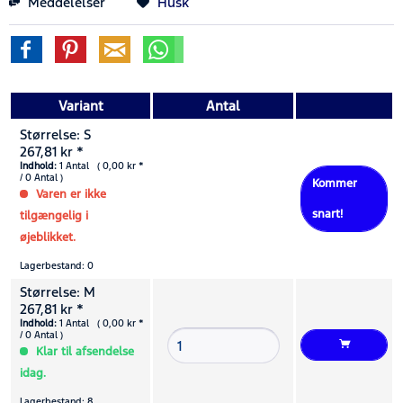
Meddelelser
Husk
Variant
Antal
Størrelse: S
267,81 kr *
Indhold:
1 Antal ( 0,00 kr *
/ 0 Antal )
Kommer
Varen er ikke
snart!
tilgængelig i
øjeblikket.
Lagerbestand: 0
Størrelse: M
267,81 kr *
Indhold:
1 Antal ( 0,00 kr *
/ 0 Antal )
Klar til afsendelse
idag.
Lagerbestand: 8