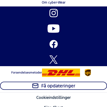
Om cyber-Wear
Forsendelsesmetoder
Få opdateringer
Cookieindstillinger