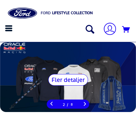
FORD
LIFESTYLE COLLECTION
Fler detaljer
/
2
8