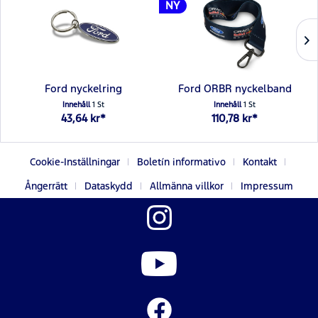
NY
NY
ord nyckelring
Ford ORBR nyckelband
Ford O
Innehåll
1 St
Innehåll
1 St
I
43,64 kr*
110,78 kr*
37
Cookie-Inställningar
Boletín informativo
Kontakt
Ångerrätt
Dataskydd
Allmänna villkor
Impressum