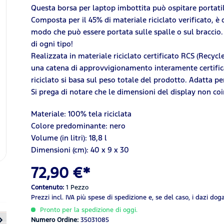
Questa borsa per laptop imbottita può ospitare portatili d
Composta per il 45% di materiale riciclato verificato, è 
modo che può essere portata sulle spalle o sul braccio. 
di ogni tipo!
Realizzata in materiale riciclato certificato RCS (Recyc
una catena di approvvigionamento interamente certificata
riciclato si basa sul peso totale del prodotto. Adatta p
Si prega di notare che le dimensioni del display non coi
Materiale:
100%
tela riciclata
Colore predominante: nero
Volume (in litri): 18,8 l
Dimensioni (cm): 40 x 9 x 30
72,90 €*
Contenuto:
1 Pezzo
Prezzi incl. IVA
più spese di spedizione
e, se del caso, i dazi dog
Pronto per la spedizione di oggi.
Numero Ordine:
35031085