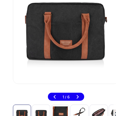
1
6
/