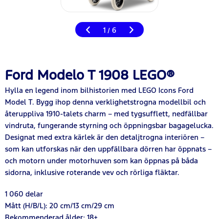
1
6
/
Ford Modelo T 1908 LEGO®
Hylla en legend inom bilhistorien med LEGO Icons Ford
Model T. Bygg ihop denna verklighetstrogna modellbil och
återuppliva 1910-talets charm – med tygsufflett, nedfällbar
vindruta, fungerande styrning och öppningsbar bagagelucka.
Designat med extra kärlek är den detaljtrogna interiören –
som kan utforskas när den uppfällbara dörren har öppnats –
och motorn under motorhuven som kan öppnas på båda
sidorna, inklusive roterande vev och rörliga fläktar.
1 060 delar
Mått (H/B/L): 20 cm/13 cm/29 cm
Rekommenderad ålder: 18+