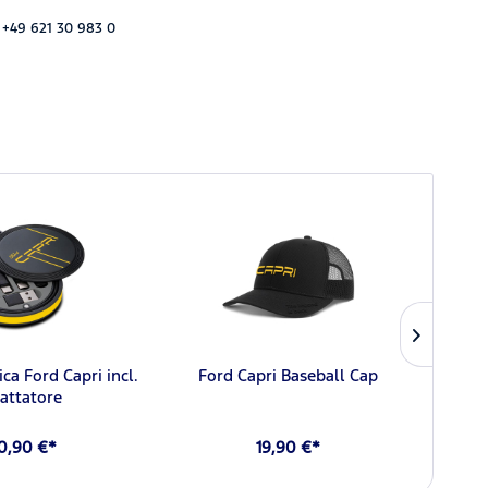
 +49 621 30 983 0
ica Ford Capri incl.
Ford Capri Baseball Cap
Ford 
attatore
0,90 €*
19,90 €*