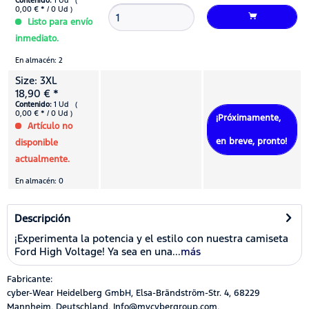
Contenido:
1 Ud (
0,00 € * / 0 Ud )
Listo para envío
inmediato.
En almacén: 2
Size: 3XL
18,90 € *
Contenido:
1 Ud (
0,00 € * / 0 Ud )
¡Próximamente,
Artículo no
en breve, pronto!
disponible
actualmente.
En almacén: 0
Descripción
¡Experimenta la potencia y el estilo con nuestra camiseta
Ford High Voltage! Ya sea en una...
más
Fabricante:
cyber-Wear Heidelberg GmbH, Elsa-Brändström-Str. 4, 68229
Mannheim, Deutschland, Info@mycybergroup.com,