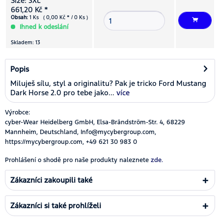
Size: 3XL
661,20 Kč *
Obsah:
1 Ks ( 0,00 Kč * / 0 Ks )
Ihned k odeslání
Skladem: 13
Popis
Miluješ sílu, styl a originalitu? Pak je tricko Ford Mustang
Dark Horse 2.0 pro tebe jako...
více
Výrobce:
cyber-Wear Heidelberg GmbH, Elsa-Brändström-Str. 4, 68229
Mannheim, Deutschland, Info@mycybergroup.com,
https://mycybergroup.com, +49 621 30 983 0
Prohlášení o shodě pro naše produkty naleznete
zde.
Zákazníci zakoupili také
Zákazníci si také prohlíželi